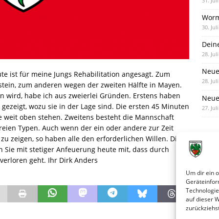
31. Jul
Worm
30. Jul
Dein
28. Jul
Neue
ute ist für meine Jungs Rehabilitation angesagt. Zum
28. Jul
stein, zum anderen wegen der zweiten Hälfte in Mayen.
rn wird, habe ich aus zweierlei Gründen. Erstens haben
Neue 
 gezeigt, wozu sie in der Lage sind. Die ersten 45 Minuten
27. Jul
le weit oben stehen. Zweitens besteht die Mannschaft
reien Typen. Auch wenn der ein oder andere zur Zeit
zu zeigen, so haben alle den erforderlichen Willen. Dies
 Sie mit stetiger Anfeuerung heute mit, dass durch
verloren geht. Ihr Dirk Anders
Um dir ein 
Geräteinfor
Technologie
auf dieser 
zurückziehs