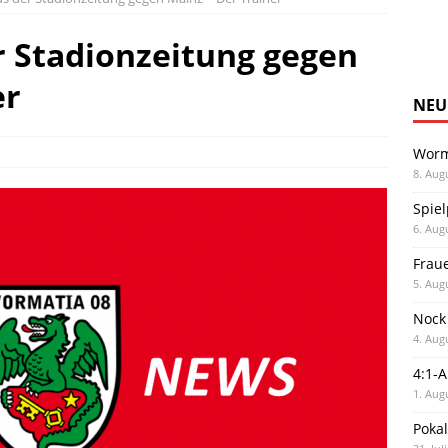
r Stadionzeitung gegen
er
NEU
Worm
8. Aug
Spiel
6. Aug
Frau
5. Aug
Nock
4. Aug
4:1-
1. Aug
Poka