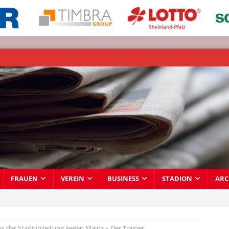
FRAUEN
VEREIN
BUSINESS
STADION
ARC
us der Stadionzeitung gegen Mainz – Der Trainer