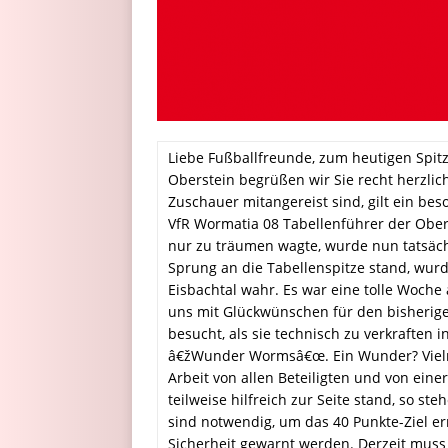
Liebe Fußballfreunde, zum heutigen Spit
Oberstein begrüßen wir Sie recht herzlich
Zuschauer mitangereist sind, gilt ein be
VfR Wormatia 08 Tabellenführer der Obe
nur zu träumen wagte, wurde nun tatsäc
Sprung an die Tabellenspitze stand, wu
Eisbachtal wahr. Es war eine tolle Woche 
uns mit Glückwünschen für den bisheri
besucht, als sie technisch zu verkraften 
â€žWunder Wormsâ€œ. Ein Wunder? Vielm
Arbeit von allen Beteiligten und von ein
teilweise hilfreich zur Seite stand, so st
sind notwendig, um das 40 Punkte-Ziel er
Sicherheit gewarnt werden. Derzeit muss