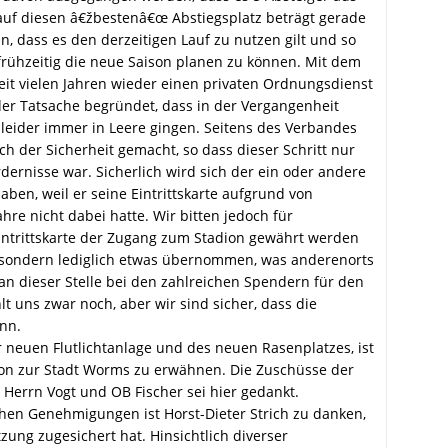
auf diesen â€žbestenâ€œ Abstiegsplatz beträgt gerade
in, dass es den derzeitigen Lauf zu nutzen gilt und so
frühzeitig die neue Saison planen zu können. Mit dem
eit vielen Jahren wieder einen privaten Ordnungsdienst
 der Tatsache begründet, dass in der Vergangenheit
 leider immer in Leere gingen. Seitens des Verbandes
h der Sicherheit gemacht, so dass dieser Schritt nur
dernisse war. Sicherlich wird sich der ein oder andere
aben, weil er seine Eintrittskarte aufgrund von
re nicht dabei hatte. Wir bitten jedoch für
Eintrittskarte der Zugang zum Stadion gewährt werden
, sondern lediglich etwas übernommen, was anderenorts
n dieser Stelle bei den zahlreichen Spendern für den
 uns zwar noch, aber wir sind sicher, dass die
nn.
neuen Flutlichtanlage und des neuen Rasenplatzes, ist
ion zur Stadt Worms zu erwähnen. Die Zuschüsse der
Herrn Vogt und OB Fischer sei hier gedankt.
chen Genehmigungen ist Horst-Dieter Strich zu danken,
zung zugesichert hat. Hinsichtlich diverser