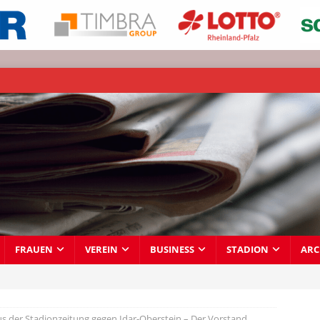
FRAUEN
VEREIN
BUSINESS
STADION
ARC
us der Stadionzeitung gegen Idar-Oberstein – Der Vorstand