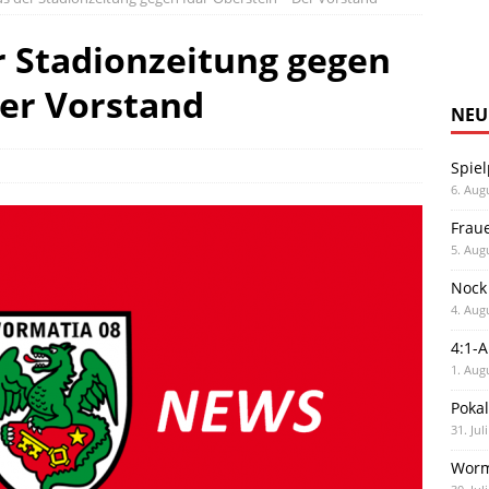
r Stadionzeitung gegen
Der Vorstand
NEU
Spiel
6. Aug
Frau
5. Aug
Nock
4. Aug
4:1-
1. Aug
Poka
31. Jul
Worm