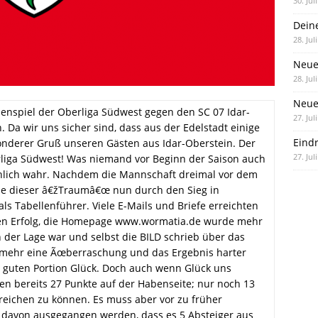
30. Jul
Dein
28. Jul
Neue
28. Jul
Neue 
zenspiel der Oberliga Südwest gegen den SC 07 Idar-
27. Jul
. Da wir uns sicher sind, dass aus der Edelstadt einige
Eind
sonderer Gruß unseren Gästen aus Idar-Oberstein. Der
27. Jul
rliga Südwest! Was niemand vor Beginn der Saison auch
hlich wahr. Nachdem die Mannschaft dreimal vor dem
rde dieser â€žTraumâ€œ nun durch den Sieg in
als Tabellenführer. Viele E-Mails und Briefe erreichten
gen Erfolg, die Homepage www.wormatia.de wurde mehr
in der Lage war und selbst die BILD schrieb über das
ehr eine Ãœberraschung und das Ergebnis harter
er guten Portion Glück. Doch auch wenn Glück uns
ehen bereits 27 Punkte auf der Habenseite; nur noch 13
reichen zu können. Es muss aber vor zu früher
 davon ausgegangen werden, dass es 5 Absteiger aus