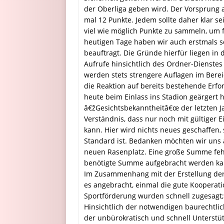
der Oberliga geben wird. Der Vorsprung 
mal 12 Punkte. Jedem sollte daher klar se
viel wie möglich Punkte zu sammeln, um 
heutigen Tage haben wir auch erstmals s
beauftragt. Die Gründe hierfür liegen in
Aufrufe hinsichtlich des Ordner-Dienstes
werden stets strengere Auflagen im Bereic
die Reaktion auf bereits bestehende Erfor
heute beim Einlass ins Stadion geärgert h
â€žGesichtsbekanntheitâ€œ der letzten Jah
Verständnis, dass nur noch mit gültiger 
kann. Hier wird nichts neues geschaffen
Standard ist. Bedanken möchten wir uns a
neuen Rasenplatz. Eine große Summe fehlt
benötigte Summe aufgebracht werden ka
Im Zusammenhang mit der Erstellung der 
es angebracht, einmal die gute Kooperat
Sportförderung wurden schnell zugesagt; 
Hinsichtlich der notwendigen baurechtli
der unbürokratisch und schnell Unterstüt