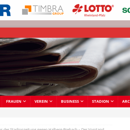
FRAUEN
VEREIN
BUSINESS
STADION
ARC
us der Stadionzeitung gegen Halberg-Brebach – Der Vorstand