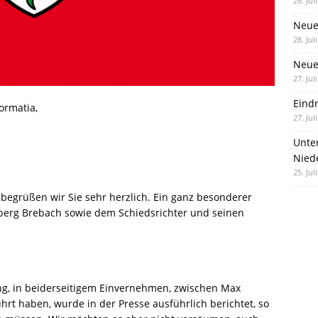
28. Jul
Neue
28. Jul
Neue 
27. Jul
Eind
ormatia,
27. Jul
Unte
Nied
25. Jul
egrüßen wir Sie sehr herzlich. Ein ganz besonderer
berg Brebach sowie dem Schiedsrichter und seinen
ng, in beiderseitigem Einvernehmen, zwischen Max
t haben, wurde in der Presse ausführlich berichtet, so