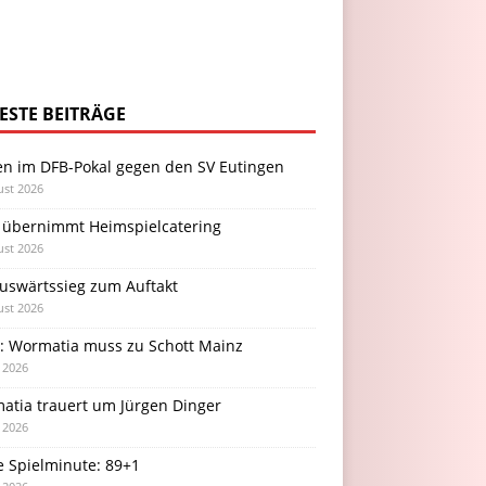
ESTE BEITRÄGE
en im DFB-Pokal gegen den SV Eutingen
ust 2026
 übernimmt Heimspielcatering
ust 2026
Auswärtssieg zum Auftakt
ust 2026
l: Wormatia muss zu Schott Mainz
i 2026
atia trauert um Jürgen Dinger
i 2026
e Spielminute: 89+1