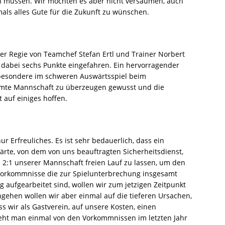
n müssen. Wir möchten es aber nicht versäumen, auch
als alles Gute für die Zukunft zu wünschen.
er Regie von Teamchef Stefan Ertl und Trainer Norbert
d dabei sechs Punkte eingefahren. Ein hervorragender
sbesondere im schweren Auswärtsspiel beim
amte Mannschaft zu überzeugen gewusst und die
 auf einiges hoffen.
r Erfreuliches. Es ist sehr bedauerlich, dass ein
te, von dem von uns beauftragten Sicherheitsdienst,
2:1 unserer Mannschaft freien Lauf zu lassen, um den
Vorkommnisse die zur Spielunterbrechung insgesamt
g aufgearbeitet sind, wollen wir zum jetzigen Zeitpunkt
ngehen wollen wir aber einmal auf die tieferen Ursachen,
s wir als Gastverein, auf unsere Kosten, einen
ieht man einmal von den Vorkommnissen im letzten Jahr