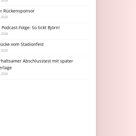
i 2026
r Rückensponsor
i 2026
Podcast-Folge: So tickt Björn!
i 2026
rücke vom Stadionfest
i 2026
rhaltsamer Abschlusstest mit später
erlage
i 2026