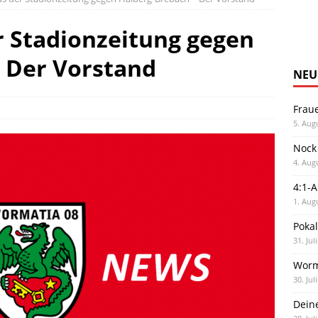
r Stadionzeitung gegen
 Der Vorstand
NEU
Frau
5. Aug
Nock
4. Aug
4:1-
1. Aug
Poka
31. Jul
Worm
30. Jul
Dein