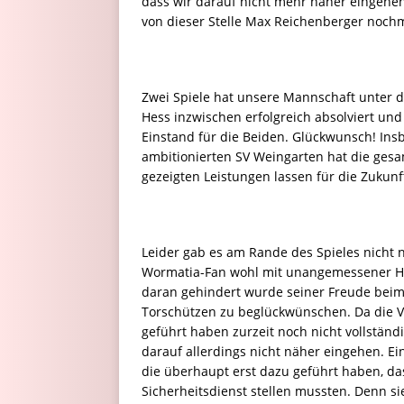
dass wir darauf nicht mehr näher eingehe
von dieser Stelle Max Reichenberger nochm
Zwei Spiele hat unsere Mannschaft unter d
Hess inzwischen erfolgreich absolviert un
Einstand für die Beiden. Glückwunsch! In
ambitionierten SV Weingarten hat die ges
gezeigten Leistungen lassen für die Zukunft
Leider gab es am Rande des Spieles nicht nu
Wormatia-Fan wohl mit unangemessener Här
daran gehindert wurde seiner Freude beim 
Torschützen zu beglückwünschen. Da die 
geführt haben zurzeit noch nicht vollständi
darauf allerdings nicht näher eingehen. Ei
die überhaupt erst dazu geführt haben, das
Sicherheitsdienst stellen mussten. Denn s