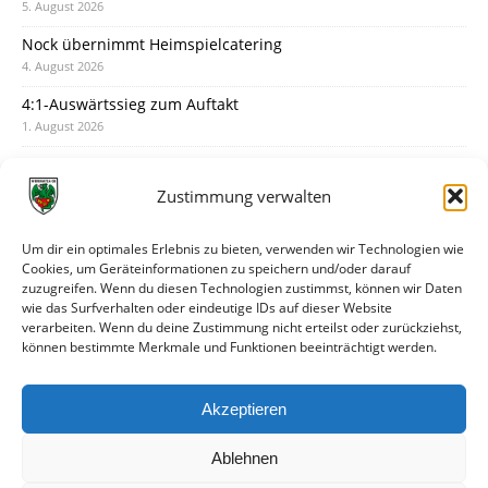
5. August 2026
Nock übernimmt Heimspielcatering
4. August 2026
4:1-Auswärtssieg zum Auftakt
1. August 2026
Pokal: Wormatia muss zu Schott Mainz
31. Juli 2026
Zustimmung verwalten
Wormatia trauert um Jürgen Dinger
30. Juli 2026
Um dir ein optimales Erlebnis zu bieten, verwenden wir Technologien wie
Cookies, um Geräteinformationen zu speichern und/oder darauf
Deine Spielminute: 89+1
zuzugreifen. Wenn du diesen Technologien zustimmst, können wir Daten
28. Juli 2026
wie das Surfverhalten oder eindeutige IDs auf dieser Website
verarbeiten. Wenn du deine Zustimmung nicht erteilst oder zurückziehst,
Neuer Rückensponsor
können bestimmte Merkmale und Funktionen beeinträchtigt werden.
28. Juli 2026
Neue Podcast-Folge: So tickt Björn!
Akzeptieren
27. Juli 2026
Ablehnen