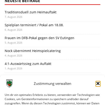
NEUESTE BEITRÄGE
Traditionsduell zum Heimauftakt
7. August 2026
Spielplan terminiert / Pokal am 18.08.
6. August 2026
Frauen im DFB-Pokal gegen den SV Eutingen
5. August 2026
Nock übernimmt Heimspielcatering
4. August 2026
4:1-Auswärtssieg zum Auftakt
1. August 2026
Pokal: Wormatia muss zu Schott Mainz
31. Juli 2026
Zustimmung verwalten
Wormatia trauert um Jürgen Dinger
30. Juli 2026
Um dir ein optimales Erlebnis zu bieten, verwenden wir Technologien wie
Cookies, um Geräteinformationen zu speichern und/oder darauf
Deine Spielminute: 89+1
zuzugreifen. Wenn du diesen Technologien zustimmst, können wir Daten