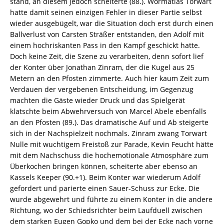
stand, an diesem jedoch scheiterte (88.). Wormatias Torwart
hatte damit seinen einzigen Fehler in dieser Partie selbst
wieder ausgebügelt, war die Situation doch erst durch einen
Ballverlust von Carsten Sträßer entstanden, den Adolf mit
einem hochriskanten Pass in den Kampf geschickt hatte.
Doch keine Zeit, die Szene zu verarbeiten, denn sofort lief
der Konter über Jonathan Zinram, der die Kugel aus 25
Metern an den Pfosten zimmerte. Auch hier kaum Zeit zum
Verdauen der vergebenen Entscheidung, im Gegenzug
machten die Gäste wieder Druck und das Spielgerät
klatschte beim Abwehrversuch von Marcel Abele ebenfalls
an den Pfosten (89.). Das dramatische Auf und Ab steigerte
sich in der Nachspielzeit nochmals. Zinram zwang Torwart
Nulle mit wuchtigem Freistoß zur Parade, Kevin Feucht hätte
mit dem Nachschuss die hochemotionale Atmosphäre zum
Überkochen bringen können, scheiterte aber ebenso an
Kassels Keeper (90.+1). Beim Konter war wiederum Adolf
gefordert und parierte einen Sauer-Schuss zur Ecke. Die
wurde abgewehrt und führte zu einem Konter in die andere
Richtung, wo der Schiedsrichter beim Laufduell zwischen
dem starken Eugen Gopko und dem bei der Ecke nach vorne