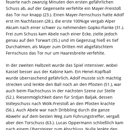
feuerte nach zwanzig Minuten den ersten gefährlichen
Schuss ab, auf der Gegenseite verfehlte ein Mayer-Freistoß
das Tor nur knapp (23.). Einen Mayer-Fernschuss hatte Adolf
erst im Nachfassen (28.), die erste 100%ige vergab Alper
Akcam nach einer schwer zu nehmenden Gopko-Flanke (31.).
Frei zum Schuss kam Abele nach einer Ecke, zielte jedoch
genau auf den Torwart (35.) und im Gegenzug hieß es tief
Durchatmen, als Mayer zum Dritten mit abgefälschtem
Fernschuss das Tor nur um Haaresbreite verfehlte.
In der zweiten Halbzeit wurde das Spiel intensiver, wobei
Kassel besser aus der Kabine kam. Ein Henel-Kopfball
wurde überraschend gefährlich, Adolf musste sich mächtig
strecken und lenkte den Ball noch an den Pfosten (51.), war
auch beim Flachschuss in der nächsten Szene zur Stelle
(52.). Riesenmöglichkeit dann für Srdjan Baljak, dessen
Volleyschuss nach Wölk-Freistoß an den Pfosten krachte
(56.). Auch Abele war nach Dribbling durch die ganze
Abwehr auf dem besten Weg zum Führungstreffer, vergaß
aber den Torschuss (63.). Lucas Oppermann schließlich kam
nach einem Übersteiger zum Abschluss, Nulle lenkte den