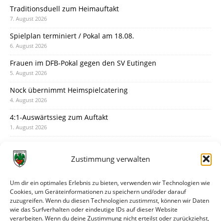
Traditionsduell zum Heimauftakt
7. August 2026
Spielplan terminiert / Pokal am 18.08.
6. August 2026
Frauen im DFB-Pokal gegen den SV Eutingen
5. August 2026
Nock übernimmt Heimspielcatering
4. August 2026
4:1-Auswärtssieg zum Auftakt
1. August 2026
Pokal: Wormatia muss zu Schott Mainz
31. Juli 2026
Zustimmung verwalten
Wormatia trauert um Jürgen Dinger
30. Juli 2026
Um dir ein optimales Erlebnis zu bieten, verwenden wir Technologien wie
Cookies, um Geräteinformationen zu speichern und/oder darauf
Deine Spielminute: 89+1
zuzugreifen. Wenn du diesen Technologien zustimmst, können wir Daten
28. Juli 2026
wie das Surfverhalten oder eindeutige IDs auf dieser Website
verarbeiten. Wenn du deine Zustimmung nicht erteilst oder zurückziehst,