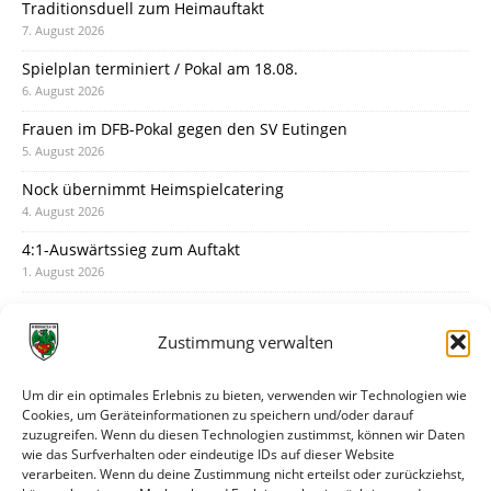
Traditionsduell zum Heimauftakt
7. August 2026
Spielplan terminiert / Pokal am 18.08.
6. August 2026
Frauen im DFB-Pokal gegen den SV Eutingen
5. August 2026
Nock übernimmt Heimspielcatering
4. August 2026
4:1-Auswärtssieg zum Auftakt
1. August 2026
Pokal: Wormatia muss zu Schott Mainz
31. Juli 2026
Zustimmung verwalten
Wormatia trauert um Jürgen Dinger
30. Juli 2026
Um dir ein optimales Erlebnis zu bieten, verwenden wir Technologien wie
Cookies, um Geräteinformationen zu speichern und/oder darauf
Deine Spielminute: 89+1
zuzugreifen. Wenn du diesen Technologien zustimmst, können wir Daten
28. Juli 2026
wie das Surfverhalten oder eindeutige IDs auf dieser Website
verarbeiten. Wenn du deine Zustimmung nicht erteilst oder zurückziehst,
Neuer Rückensponsor