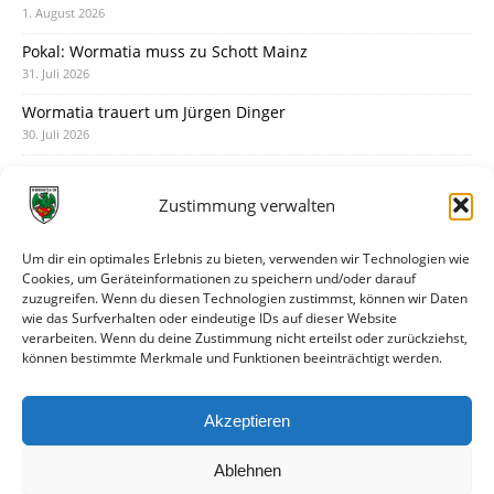
1. August 2026
Pokal: Wormatia muss zu Schott Mainz
31. Juli 2026
Wormatia trauert um Jürgen Dinger
30. Juli 2026
Deine Spielminute: 89+1
28. Juli 2026
Zustimmung verwalten
Neuer Rückensponsor
28. Juli 2026
Um dir ein optimales Erlebnis zu bieten, verwenden wir Technologien wie
Cookies, um Geräteinformationen zu speichern und/oder darauf
Neue Podcast-Folge: So tickt Björn!
zuzugreifen. Wenn du diesen Technologien zustimmst, können wir Daten
27. Juli 2026
wie das Surfverhalten oder eindeutige IDs auf dieser Website
verarbeiten. Wenn du deine Zustimmung nicht erteilst oder zurückziehst,
Eindrücke vom Stadionfest
können bestimmte Merkmale und Funktionen beeinträchtigt werden.
27. Juli 2026
Unterhaltsamer Abschlusstest mit später Niederlage
Akzeptieren
25. Juli 2026
Ablehnen