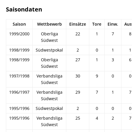
Saisondaten
Saison
Wettbewerb
Einsätze
Tore
Einw.
Aus
1999/2000
Oberliga
22
1
7
8
Südwest
1998/1999
Südwestpokal
2
0
1
1
1998/1999
Oberliga
27
1
3
6
Südwest
1997/1998
Verbandsliga
30
9
0
0
Südwest
1996/1997
Verbandsliga
29
7
1
7
Südwest
1995/1996
Südwestpokal
2
0
0
0
1995/1996
Verbandsliga
25
4
2
7
Südwest