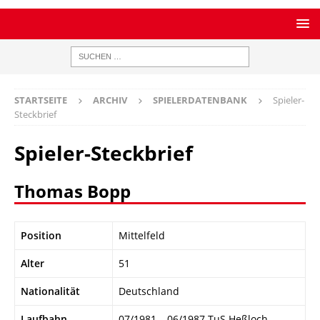
STARTSEITE
ARCHIV
SPIELERDATENBANK
Spieler-
Steckbrief
Spieler-Steckbrief
Thomas Bopp
Position
Mittelfeld
Alter
51
Nationalität
Deutschland
Laufbahn
07/1981 – 06/1987 TuS Heßloch