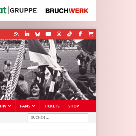
HIV
FANS
TICKETS
SHOP