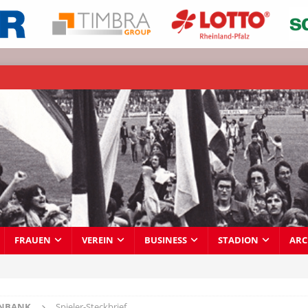
FRAUEN
VEREIN
BUSINESS
STADION
ARC
ENBANK
Spieler-Steckbrief