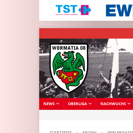
NEWS
OBERLIGA
NACHWUCHS
STARTSEITE
ARCHIV
SPIELERDAT