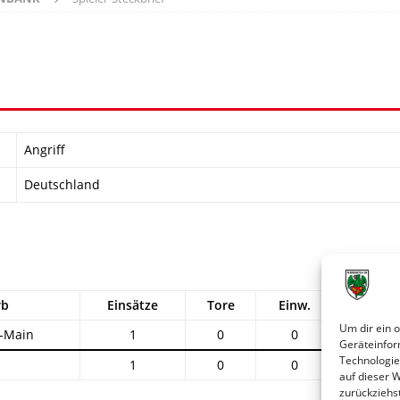
Angriff
Deutschland
rb
Einsätze
Tore
Einw.
Ausw.
Um dir ein 
n-Main
1
0
0
0
Geräteinfor
Technologie
1
0
0
0
auf dieser 
zurückziehs