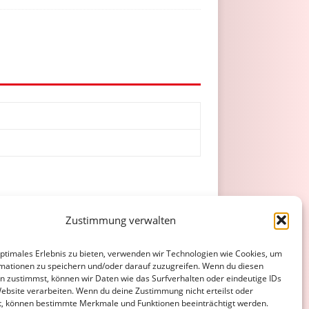
Zustimmung verwalten
Gelb
Gelb/Rot
Rot
optimales Erlebnis zu bieten, verwenden wir Technologien wie Cookies, um
0
mationen zu speichern und/oder darauf zuzugreifen. Wenn du diesen
n zustimmst, können wir Daten wie das Surfverhalten oder eindeutige IDs
0
0
0
Website verarbeiten. Wenn du deine Zustimmung nicht erteilst oder
t, können bestimmte Merkmale und Funktionen beeinträchtigt werden.