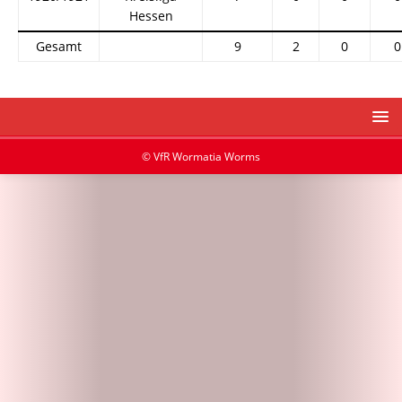
Hessen
Gesamt
9
2
0
0
© VfR Wormatia Worms