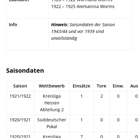
1922 – 1925 Alemannia Worms
Info
Hinweis:
Saisondaten der Saison
1943/44 und vor 1939 sind
unvollständig
Saisondaten
Saison
Wettbewerb
Einsätze
Tore
Einw.
Aus
1921/1922
Kreisliga
1
2
0
0
Hessen
Abteilung 2
1920/1921
Süddeutscher
1
0
0
0
Pokal
1920/1921
Kreisliga
7
0
0
0