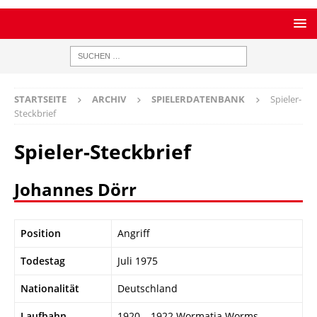
STARTSEITE
ARCHIV
SPIELERDATENBANK
Spieler-
Steckbrief
Spieler-Steckbrief
Johannes Dörr
Position
Angriff
Todestag
Juli 1975
Nationalität
Deutschland
Laufbahn
1920 – 1922 Wormatia Worms