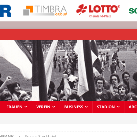
FRAUEN
VEREIN
BUSINESS
STADION
ARC
ENBANK
Spieler-Steckbrief