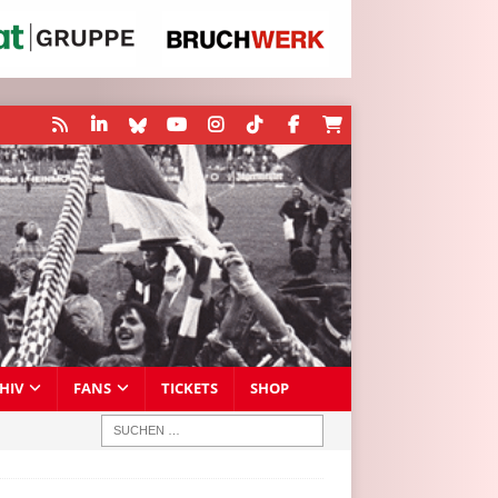
HIV
FANS
TICKETS
SHOP