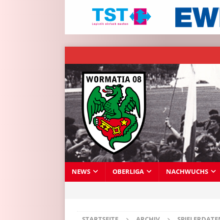
NEWS
OBERLIGA
NACHWUCHS
STARTSEITE
ARCHIV
SPIELERDAT