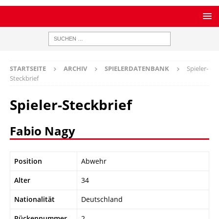
STARTSEITE
ARCHIV
SPIELERDATENBANK
Spieler-
Steckbrief
Spieler-Steckbrief
Fabio Nagy
Position
Abwehr
Alter
34
Nationalität
Deutschland
Rückennummer
2