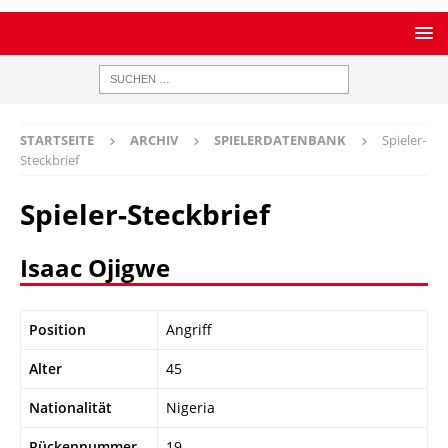
STARTSEITE
ARCHIV
SPIELERDATENBANK
Spieler-
Steckbrief
Spieler-Steckbrief
Isaac Ojigwe
Position
Angriff
Alter
45
Nationalität
Nigeria
Rückennummer
19