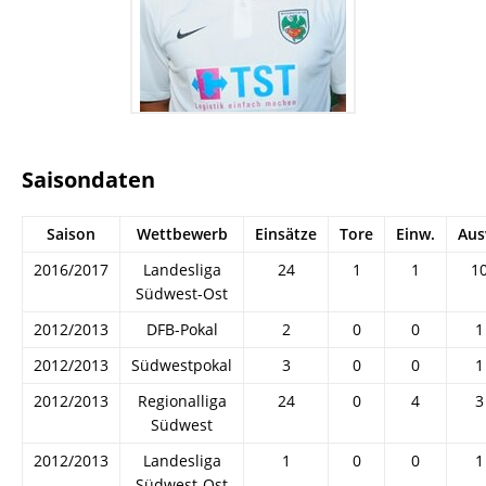
Saisondaten
Saison
Wettbewerb
Einsätze
Tore
Einw.
Aus
2016/2017
Landesliga
24
1
1
1
Südwest-Ost
2012/2013
DFB-Pokal
2
0
0
1
2012/2013
Südwestpokal
3
0
0
1
2012/2013
Regionalliga
24
0
4
3
Südwest
2012/2013
Landesliga
1
0
0
1
Südwest-Ost