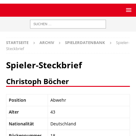
STARTSEITE
ARCHIV
SPIELERDATENBANK
Spieler-
Steckbrief
Spieler-Steckbrief
Christoph Böcher
Position
Abwehr
Alter
43
Nationalität
Deutschland
Rückennummer
18