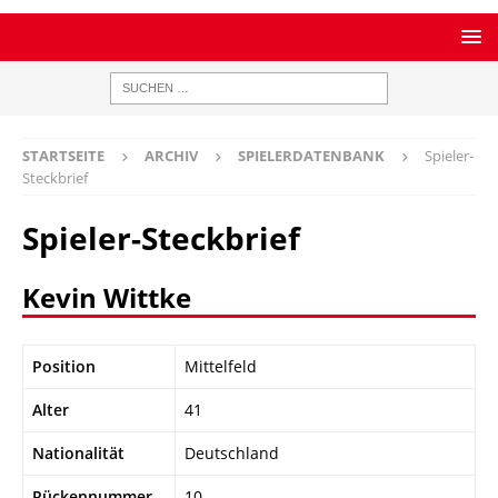
STARTSEITE
ARCHIV
SPIELERDATENBANK
Spieler-
Steckbrief
Spieler-Steckbrief
Kevin Wittke
Position
Mittelfeld
Alter
41
Nationalität
Deutschland
Rückennummer
10