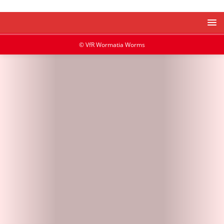
© VfR Wormatia Worms