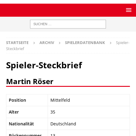
STARTSEITE
ARCHIV
SPIELERDATENBANK
Spieler-
Steckbrief
Spieler-Steckbrief
Martin Röser
Position
Mittelfeld
Alter
35
Nationalität
Deutschland
Rückennummer
13