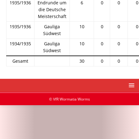
1935/1936
Endrunde um
6
0
0
0
die Deutsche
Meisterschaft
1935/1936
Gauliga
10
0
0
0
Südwest
1934/1935
Gauliga
10
0
0
0
Südwest
Gesamt
30
0
0
0
© VfR Wormatia Worms