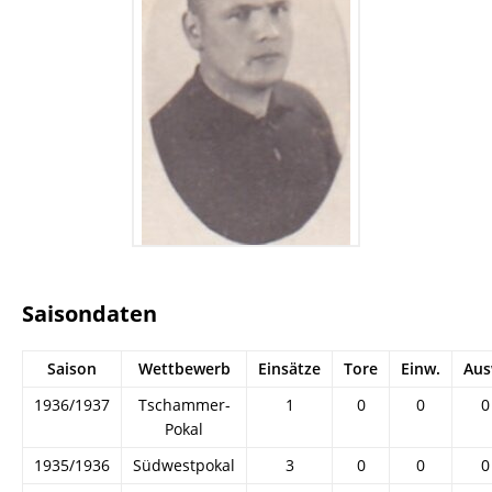
Saisondaten
Saison
Wettbewerb
Einsätze
Tore
Einw.
Aus
1936/1937
Tschammer-
1
0
0
0
Pokal
1935/1936
Südwestpokal
3
0
0
0