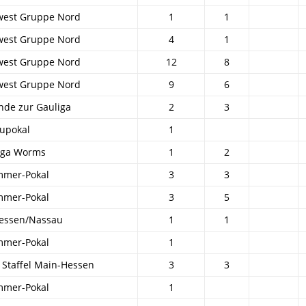
west Gruppe Nord
1
1
west Gruppe Nord
4
1
west Gruppe Nord
12
8
west Gruppe Nord
9
6
nde zur Gauliga
2
3
upokal
1
liga Worms
1
2
mmer-Pokal
3
3
mmer-Pokal
3
5
Hessen/Nassau
1
1
mmer-Pokal
1
 Staffel Main-Hessen
3
3
mmer-Pokal
1