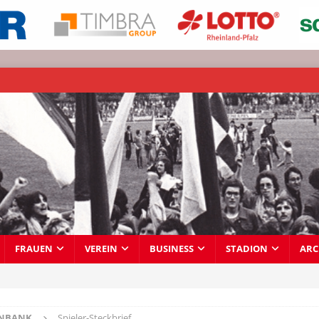
FRAUEN
VEREIN
BUSINESS
STADION
ARC
ENBANK
Spieler-Steckbrief