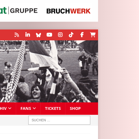
HIV
FANS
TICKETS
SHOP