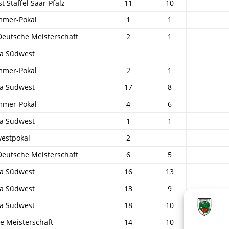
 Staffel Saar-Pfalz
11
10
mmer-Pokal
1
1
eutsche Meisterschaft
2
1
ga Südwest
mmer-Pokal
2
1
ga Südwest
17
8
mmer-Pokal
4
6
ga Südwest
1
1
estpokal
2
eutsche Meisterschaft
6
5
ga Südwest
16
13
ga Südwest
13
9
ga Südwest
18
10
e Meisterschaft
14
10