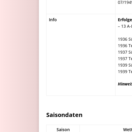
07/194
Info
Erfolge
– 13 A-
1936 S
1936 T
1937 S
1937 T
1939 S
1939 T
Hinwei
Saisondaten
Saison
Wet