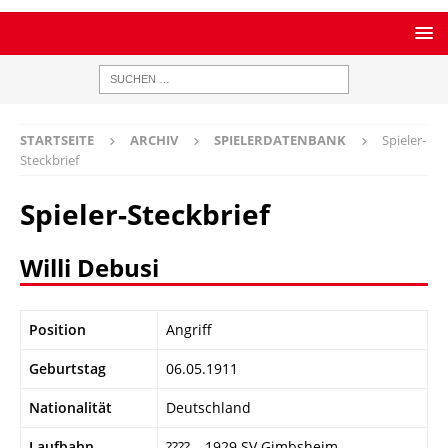
STARTSEITE
ARCHIV
SPIELERDATENBANK
Spieler-
Steckbrief
Spieler-Steckbrief
Willi Debusi
Position
Angriff
Geburtstag
06.05.1911
Nationalität
Deutschland
Laufbahn
???? – 1929 SV Gimbsheim