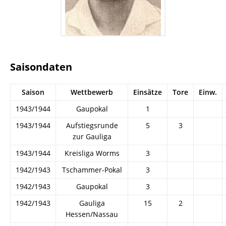
Saisondaten
Saison
Wettbewerb
Einsätze
Tore
Einw.
1943/1944
Gaupokal
1
1943/1944
Aufstiegsrunde
5
3
zur Gauliga
1943/1944
Kreisliga Worms
3
1942/1943
Tschammer-Pokal
3
1942/1943
Gaupokal
3
1942/1943
Gauliga
15
2
Hessen/Nassau