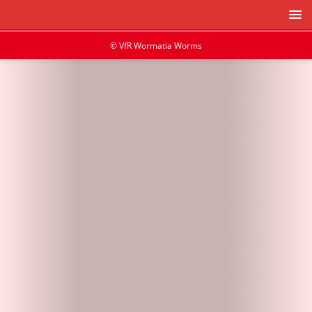
© VfR Wormatia Worms