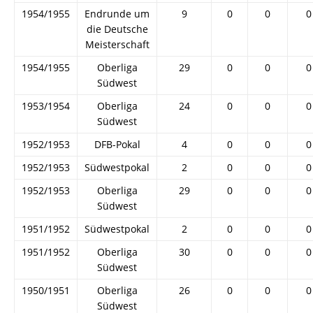
1954/1955
Endrunde um
9
0
0
0
die Deutsche
Meisterschaft
1954/1955
Oberliga
29
0
0
0
Südwest
1953/1954
Oberliga
24
0
0
0
Südwest
1952/1953
DFB-Pokal
4
0
0
0
1952/1953
Südwestpokal
2
0
0
0
1952/1953
Oberliga
29
0
0
0
Südwest
1951/1952
Südwestpokal
2
0
0
0
1951/1952
Oberliga
30
0
0
0
Südwest
1950/1951
Oberliga
26
0
0
0
Südwest