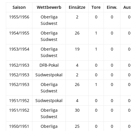
Saison
Wettbewerb
Einsätze
Tore
Einw.
Aus
1955/1956
Oberliga
2
0
0
0
Südwest
1954/1955
Oberliga
26
1
0
0
Südwest
1953/1954
Oberliga
19
1
0
0
Südwest
1952/1953
DFB-Pokal
4
0
0
0
1952/1953
Südwestpokal
2
0
0
0
1952/1953
Oberliga
26
1
0
0
Südwest
1951/1952
Südwestpokal
4
0
0
0
1951/1952
Oberliga
30
0
0
0
Südwest
1950/1951
Oberliga
25
0
0
0