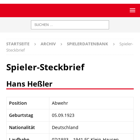
STARTSEITE
ARCHIV
SPIELERDATENBANK
Spieler-
Steckbrief
Spieler-Steckbrief
Hans Heßler
Position
Abwehr
Geburtstag
05.09.1923
Nationalität
Deutschland
Laufbahn
07/1933 – 1941 FC Klein-Hausen