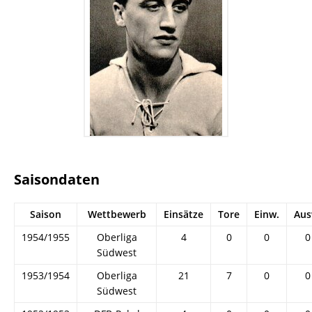
Saisondaten
Saison
Wettbewerb
Einsätze
Tore
Einw.
Aus
1954/1955
Oberliga
4
0
0
0
Südwest
1953/1954
Oberliga
21
7
0
0
Südwest