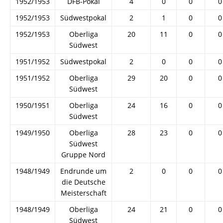
1952/1953
DFB-Pokal
4
0
0
0
1952/1953
Südwestpokal
2
1
0
0
1952/1953
Oberliga
20
11
0
0
Südwest
1951/1952
Südwestpokal
2
0
0
0
1951/1952
Oberliga
29
20
0
0
Südwest
1950/1951
Oberliga
24
16
0
0
Südwest
1949/1950
Oberliga
28
23
0
0
Südwest
Gruppe Nord
1948/1949
Endrunde um
2
0
0
0
die Deutsche
Meisterschaft
1948/1949
Oberliga
24
21
0
0
Südwest