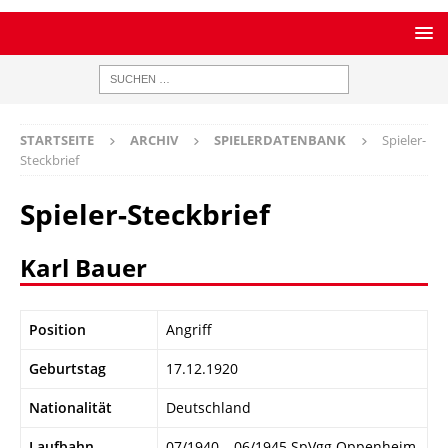
STARTSEITE
ARCHIV
SPIELERDATENBANK
Spieler-
Steckbrief
Spieler-Steckbrief
Karl Bauer
Position
Angriff
Geburtstag
17.12.1920
Nationalität
Deutschland
Laufbahn
07/1940 – 06/1945 SpVgg Oppenheim