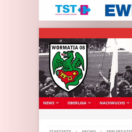
NEWS
OBERLIGA
NACHWUCHS
STARTSEITE
ARCHIV
SPIELERDAT