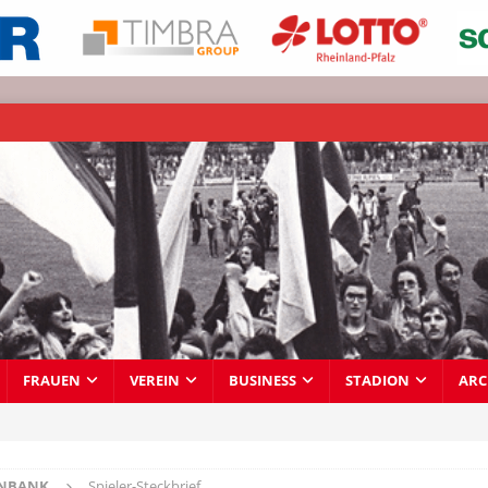
FRAUEN
VEREIN
BUSINESS
STADION
ARC
ENBANK
Spieler-Steckbrief