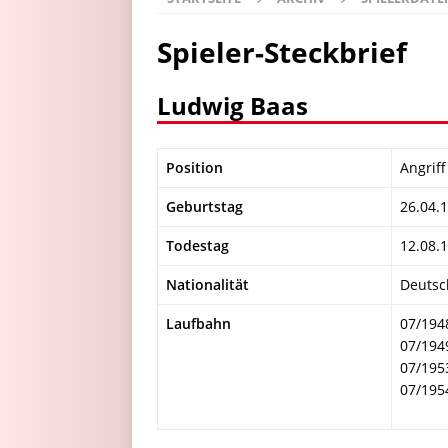
Spieler-Steckbrief
Ludwig Baas
Position
Angriff
Geburtstag
26.04.
Todestag
12.08.
Nationalität
Deutsc
Laufbahn
07/194
07/194
07/195
07/195