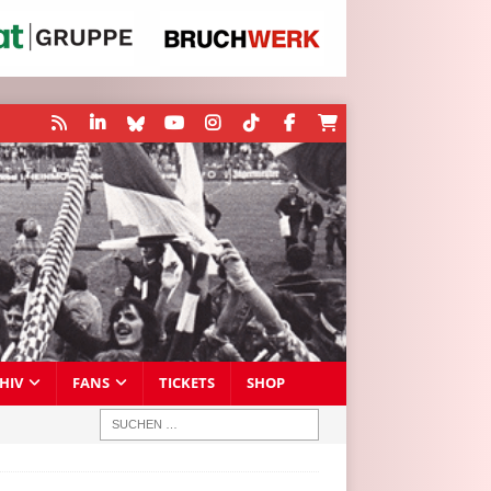
HIV
FANS
TICKETS
SHOP