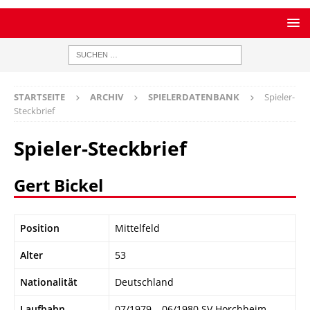
STARTSEITE
ARCHIV
SPIELERDATENBANK
Spieler-
Steckbrief
Spieler-Steckbrief
Gert Bickel
Position
Mittelfeld
Alter
53
Nationalität
Deutschland
Laufbahn
07/1979 – 06/1980 SV Horchheim