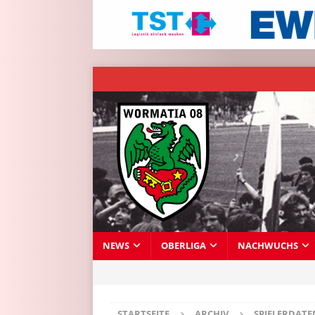
NEWS
OBERLIGA
NACHWUCHS
STARTSEITE
ARCHIV
SPIELERDAT