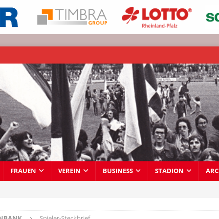
FRAUEN
VEREIN
BUSINESS
STADION
ARC
ENBANK
Spieler-Steckbrief