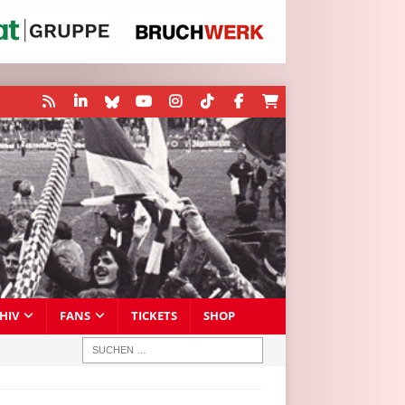
HIV
FANS
TICKETS
SHOP