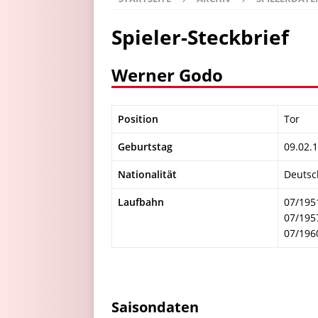
Spieler-Steckbrief
Werner Godo
Position
Tor
Geburtstag
09.02.
Nationalität
Deutsc
Laufbahn
07/195
07/195
07/196
Saisondaten