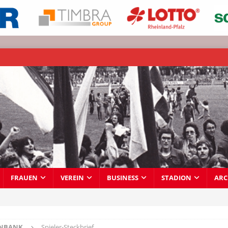
FRAUEN
VEREIN
BUSINESS
STADION
ARC
ENBANK
Spieler-Steckbrief