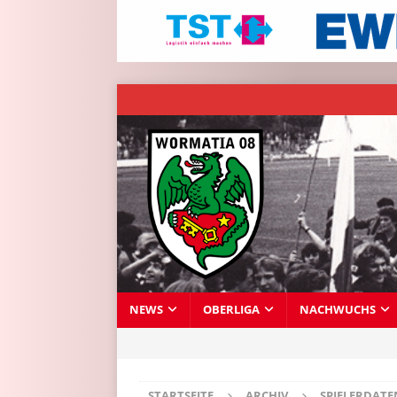
NEWS
OBERLIGA
NACHWUCHS
STARTSEITE
ARCHIV
SPIELERDAT