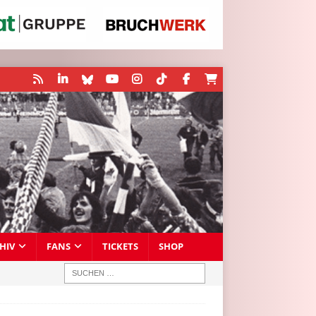
HIV
FANS
TICKETS
SHOP