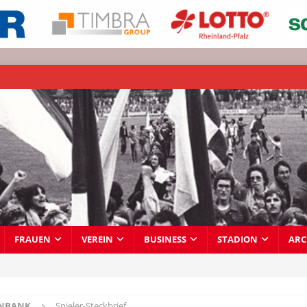
FRAUEN
VEREIN
BUSINESS
STADION
ARC
ENBANK
Spieler-Steckbrief