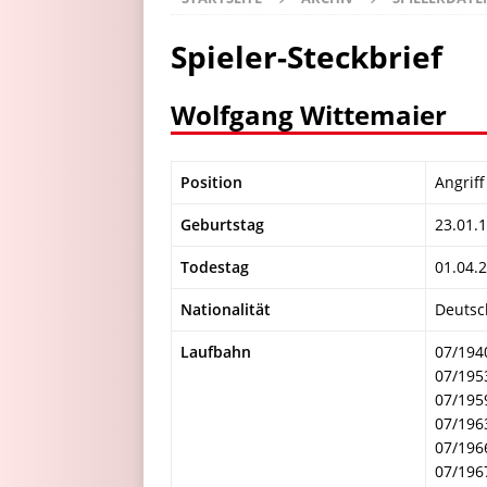
Spieler-Steckbrief
Wolfgang Wittemaier
Position
Angriff
Geburtstag
23.01.
Todestag
01.04.
Nationalität
Deutsc
Laufbahn
07/194
07/195
07/195
07/196
07/196
07/196