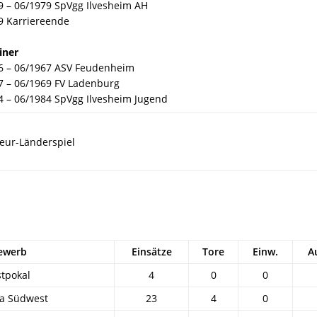
9 – 06/1979 SpVgg Ilvesheim AH
9 Karriereende
iner
6 – 06/1967 ASV Feudenheim
7 – 06/1969 FV Ladenburg
4 – 06/1984 SpVgg Ilvesheim Jugend
eur-Länderspiel
ewerb
Einsätze
Tore
Einw.
A
tpokal
4
0
0
ga Südwest
23
4
0