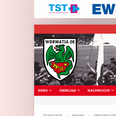
NEWS
OBERLIGA
NACHWUCHS
STARTSEITE
ARCHIV
SPIELERDAT