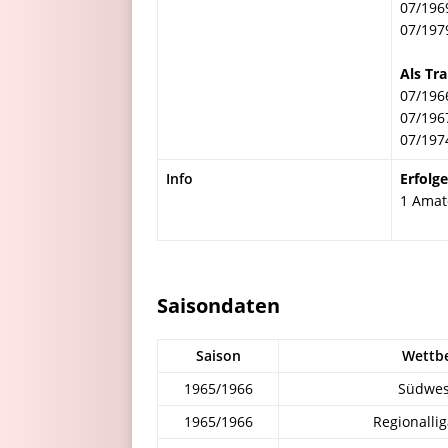
07/196
07/197
Als Tra
07/196
07/196
07/197
Info
Erfolge
1 Amat
Saisondaten
Saison
Wettb
1965/1966
Südwes
1965/1966
Regionalli