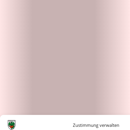
Zustimmung verwalten