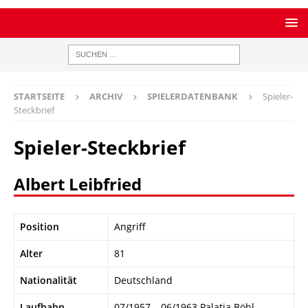
STARTSEITE
ARCHIV
SPIELERDATENBANK
Spieler-
Steckbrief
Spieler-Steckbrief
Albert Leibfried
Position
Angriff
Alter
81
Nationalität
Deutschland
Laufbahn
07/1957 – 06/1963 Palatia Böhl