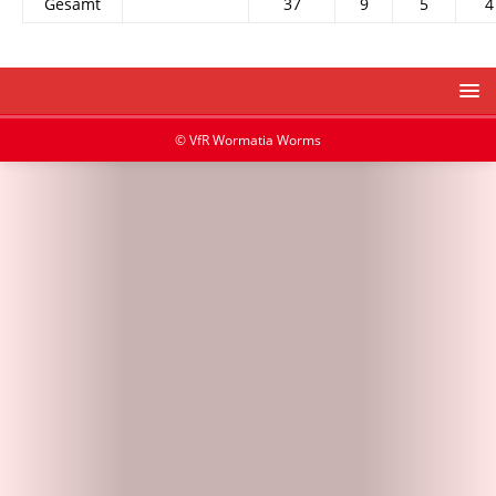
Gesamt
37
9
5
4
© VfR Wormatia Worms