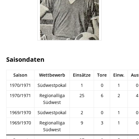
Saisondaten
Saison
Wettbewerb
Einsätze
Tore
Einw.
Aus
1970/1971
Südwestpokal
1
0
1
0
1970/1971
Regionalliga
25
6
2
4
Südwest
1969/1970
Südwestpokal
2
0
1
0
1969/1970
Regionalliga
9
3
1
0
Südwest