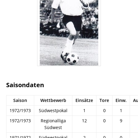
Saisondaten
Saison
Wettbewerb
Einsätze
Tore
Einw.
Au
1972/1973
Südwestpokal
1
0
1
1972/1973
Regionalliga
12
0
9
Südwest
1971/1972
Südwestpokal
2
0
0