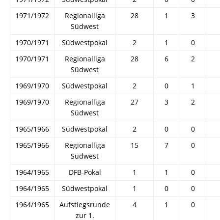
1971/1972
Regionalliga
28
1
3
Südwest
1970/1971
Südwestpokal
2
1
0
1970/1971
Regionalliga
28
6
2
Südwest
1969/1970
Südwestpokal
2
0
1
1969/1970
Regionalliga
27
3
2
Südwest
1965/1966
Südwestpokal
2
0
0
1965/1966
Regionalliga
15
7
0
Südwest
1964/1965
DFB-Pokal
1
1
0
1964/1965
Südwestpokal
1
0
0
1964/1965
Aufstiegsrunde
4
1
0
zur 1.