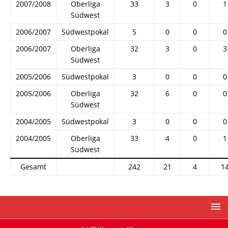
2007/2008
Oberliga
33
3
0
1
Südwest
2006/2007
Südwestpokal
5
0
0
0
2006/2007
Oberliga
32
3
0
3
Südwest
2005/2006
Südwestpokal
3
0
0
0
2005/2006
Oberliga
32
6
0
0
Südwest
2004/2005
Südwestpokal
3
0
0
0
2004/2005
Oberliga
33
4
0
1
Südwest
Gesamt
242
21
4
1