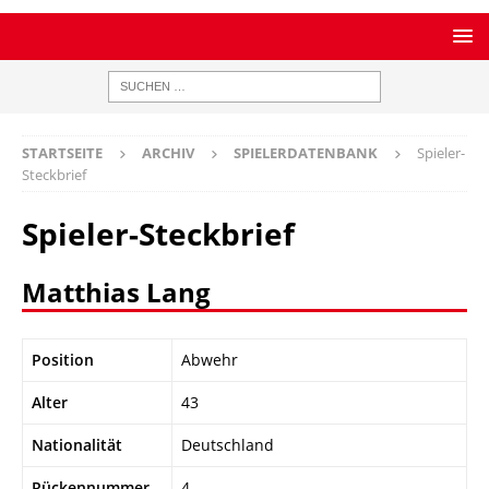
STARTSEITE
ARCHIV
SPIELERDATENBANK
Spieler-
Steckbrief
Spieler-Steckbrief
Matthias Lang
Position
Abwehr
Alter
43
Nationalität
Deutschland
Rückennummer
4