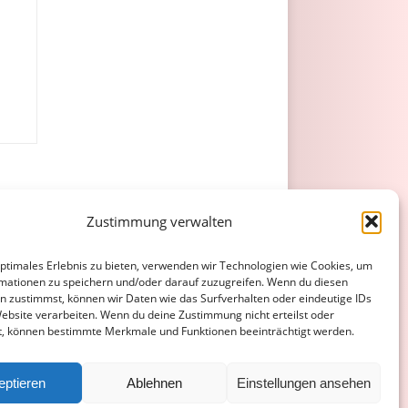
Zustimmung verwalten
w.
Gelb
Gelb/Rot
Rot
optimales Erlebnis zu bieten, verwenden wir Technologien wie Cookies, um
0
mationen zu speichern und/oder darauf zuzugreifen. Wenn du diesen
n zustimmst, können wir Daten wie das Surfverhalten oder eindeutige IDs
0
0
0
Website verarbeiten. Wenn du deine Zustimmung nicht erteilst oder
t, können bestimmte Merkmale und Funktionen beeinträchtigt werden.
ATENSCHUTZERKLÄRUNG
COOKIE-RICHTLINIE (EU)
eptieren
Ablehnen
Einstellungen ansehen