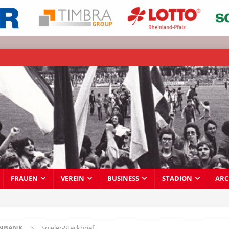
FRAUEN
VEREIN
BUSINESS
STADION
ARC
ENBANK
Spieler-Steckbrief