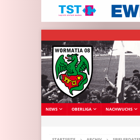
NEWS
OBERLIGA
NACHWUCHS
STARTSEITE
ARCHIV
SPIELERDAT