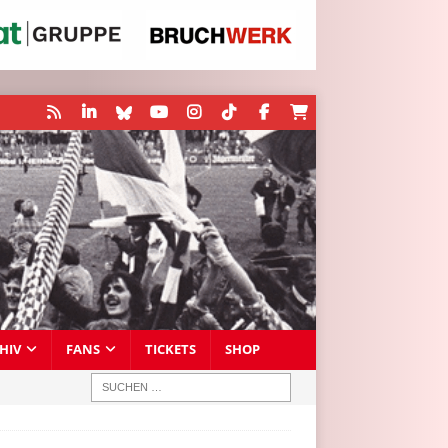
HIV
FANS
TICKETS
SHOP