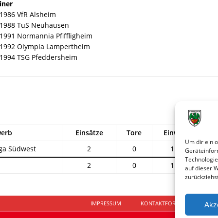
iner
 1986 VfR Alsheim
 1988 TuS Neuhausen
 1991 Normannia Pfiffligheim
 1992 Olympia Lampertheim
 1994 TSG Pfeddersheim
erb
Einsätze
Tore
Einw.
Aus
Um dir ein 
ga Südwest
2
0
1
1
Geräteinfor
Technologie
2
0
1
1
auf dieser 
zurückziehs
IMPRESSUM
KONTAKTFORMULAR
D
Akz