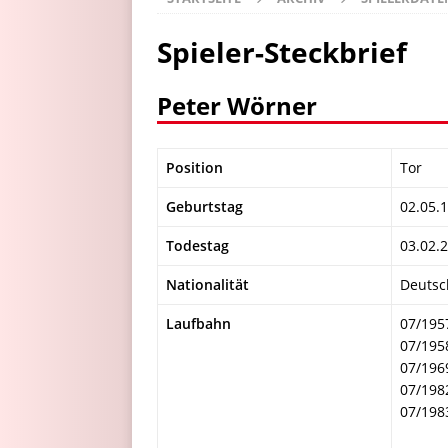
Spieler-Steckbrief
Peter Wörner
Position
Tor
Geburtstag
02.05.
Todestag
03.02.
Nationalität
Deutsc
Laufbahn
07/195
07/195
07/196
07/198
07/198