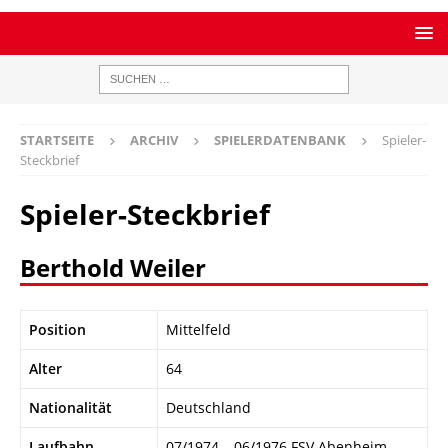
STARTSEITE
ARCHIV
SPIELERDATENBANK
Spieler-
Steckbrief
Spieler-Steckbrief
Berthold Weiler
Position
Mittelfeld
Alter
64
Nationalität
Deutschland
Laufbahn
07/1974 – 06/1976 FSV Abenheim