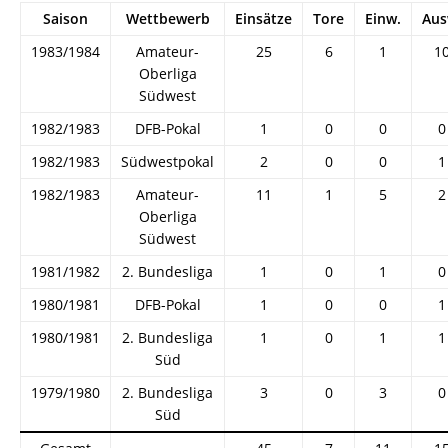
Saison
Wettbewerb
Einsätze
Tore
Einw.
Aus
1983/1984
Amateur-
25
6
1
1
Oberliga
Südwest
1982/1983
DFB-Pokal
1
0
0
0
1982/1983
Südwestpokal
2
0
0
1
1982/1983
Amateur-
11
1
5
2
Oberliga
Südwest
1981/1982
2. Bundesliga
1
0
1
0
1980/1981
DFB-Pokal
1
0
0
1
1980/1981
2. Bundesliga
1
0
1
1
Süd
1979/1980
2. Bundesliga
3
0
3
0
Süd