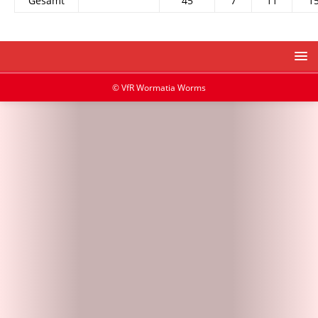
Gesamt
45
7
11
1
© VfR Wormatia Worms