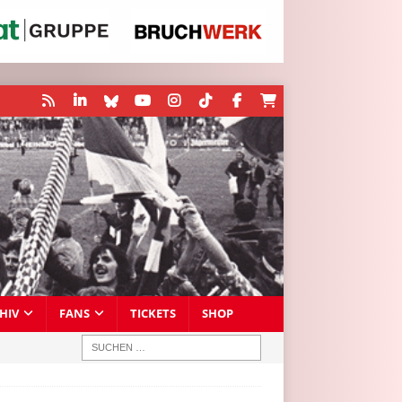
HIV
FANS
TICKETS
SHOP