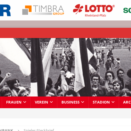
FRAUEN
VEREIN
BUSINESS
STADION
ARC
ENBANK
Spieler-Steckbrief