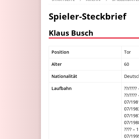
Spieler-Steckbrief
Klaus Busch
Position
Tor
Alter
60
Nationalität
Deutsc
Laufbahn
??/???
??/???
07/198
07/198
07/198
07/198
???? –
07/199