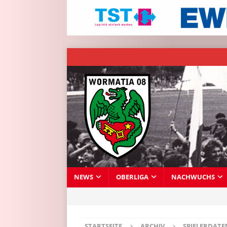
NEWS
OBERLIGA
NACHWUCHS
STARTSEITE
ARCHIV
SPIELERDAT