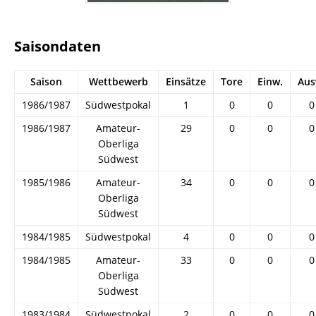
Saisondaten
Saison
Wettbewerb
Einsätze
Tore
Einw.
Aus
1986/1987
Südwestpokal
1
0
0
0
1986/1987
Amateur-
29
0
0
0
Oberliga
Südwest
1985/1986
Amateur-
34
0
0
0
Oberliga
Südwest
1984/1985
Südwestpokal
4
0
0
0
1984/1985
Amateur-
33
0
0
0
Oberliga
Südwest
1983/1984
Südwestpokal
2
0
0
0