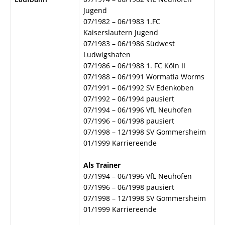
Jugend
07/1982 – 06/1983 1.FC
Kaiserslautern Jugend
07/1983 – 06/1986 Südwest
Ludwigshafen
07/1986 – 06/1988 1. FC Köln II
07/1988 – 06/1991 Wormatia Worms
07/1991 – 06/1992 SV Edenkoben
07/1992 – 06/1994 pausiert
07/1994 – 06/1996 VfL Neuhofen
07/1996 – 06/1998 pausiert
07/1998 – 12/1998 SV Gommersheim
01/1999 Karriereende
Als Trainer
07/1994 – 06/1996 VfL Neuhofen
07/1996 – 06/1998 pausiert
07/1998 – 12/1998 SV Gommersheim
01/1999 Karriereende