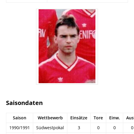
Saisondaten
Saison
Wettbewerb
Einsätze
Tore
Einw.
Aus
1990/1991
Südwestpokal
3
0
0
0