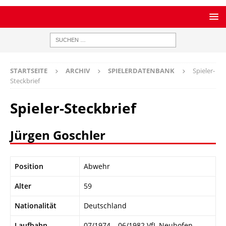
STARTSEITE
ARCHIV
SPIELERDATENBANK
Spieler-
Steckbrief
Spieler-Steckbrief
Jürgen Goschler
Position
Abwehr
Alter
59
Nationalität
Deutschland
Laufbahn
07/1974 – 06/1982 VfL Neuhofen