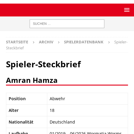
STARTSEITE
ARCHIV
SPIELERDATENBANK
Spieler-
Steckbrief
Spieler-Steckbrief
Amran Hamza
Position
Abwehr
Alter
18
Nationalität
Deutschland
Laufbahn
01/2019 – 06/2026 Wormatia Worms