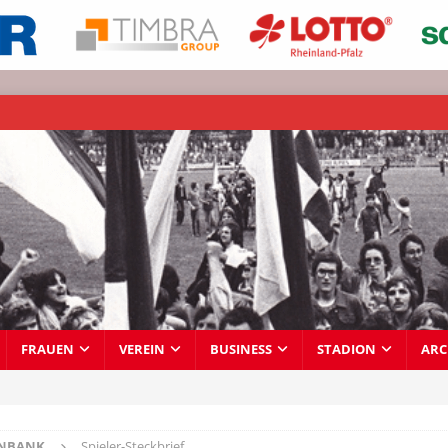
FRAUEN
VEREIN
BUSINESS
STADION
ARC
ENBANK
Spieler-Steckbrief