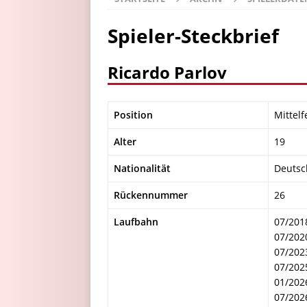
Spieler-Steckbrief
Ricardo Parlov
Position
Mittelf
Alter
19
Nationalität
Deutsc
Rückennummer
26
Laufbahn
07/201
07/202
07/202
07/202
01/202
07/202