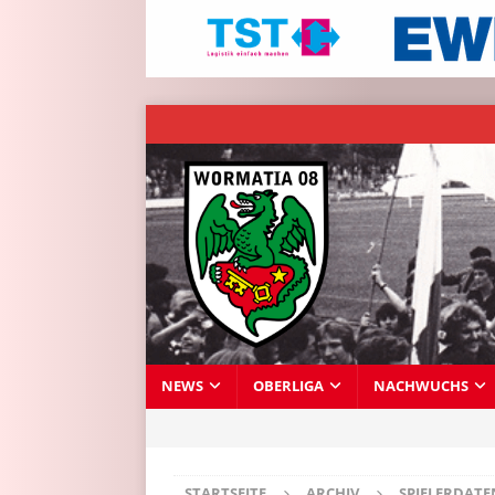
NEWS
OBERLIGA
NACHWUCHS
STARTSEITE
ARCHIV
SPIELERDAT