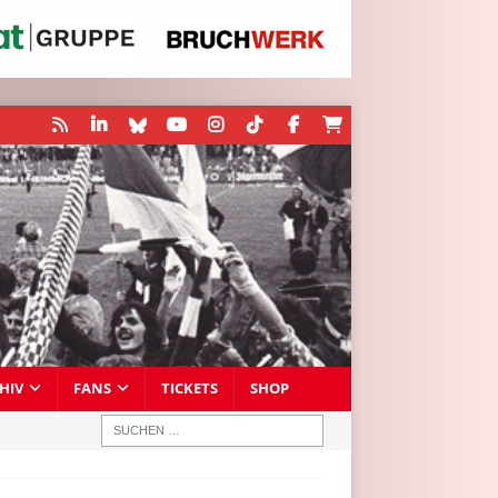
HIV
FANS
TICKETS
SHOP