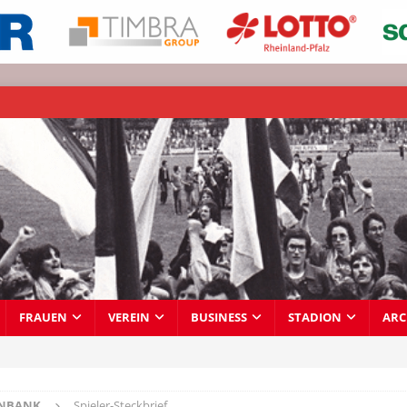
FRAUEN
VEREIN
BUSINESS
STADION
ARC
ENBANK
Spieler-Steckbrief