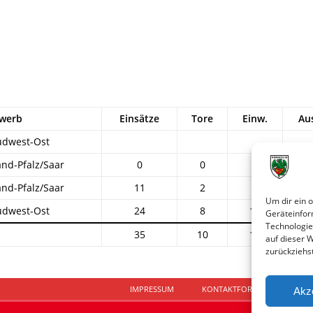
werb
Einsätze
Tore
Einw.
Au
üdwest-Ost
and-Pfalz/Saar
0
0
0
and-Pfalz/Saar
11
2
5
Um dir ein 
üdwest-Ost
24
8
10
1
Geräteinfor
Technologie
35
10
15
1
auf dieser 
zurückziehs
IMPRESSUM
KONTAKTFORMULAR
D
Akz