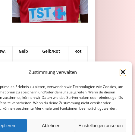
sw.
Gelb
Gelb/Rot
Rot
0
0
0
0
Zustimmung verwalten
2
2
0
0
optimales Erlebnis zu bieten, verwenden wir Technologien wie Cookies, um
2
2
0
0
mationen zu speichern und/oder darauf zuzugreifen. Wenn du diesen
n zustimmst, können wir Daten wie das Surfverhalten oder eindeutige IDs
4
4
0
0
Website verarbeiten. Wenn du deine Zustimmung nicht erteilst oder
t, können bestimmte Merkmale und Funktionen beeinträchtigt werden.
ATENSCHUTZERKLÄRUNG
COOKIE-RICHTLINIE (EU)
eptieren
Ablehnen
Einstellungen ansehen