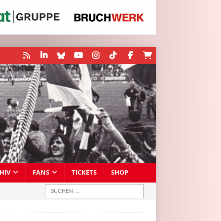
HIV
FANS
TICKETS
SHOP