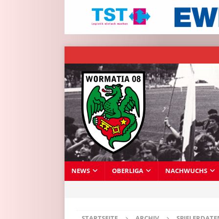
NEWS
OBERLIGA
NACHWUCHS
STARTSEITE
ARCHIV
SPIELERDAT