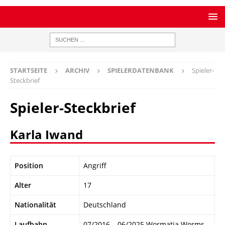
STARTSEITE
ARCHIV
SPIELERDATENBANK
Spieler-
Steckbrief
Spieler-Steckbrief
Karla Iwand
Position
Angriff
Alter
17
Nationalität
Deutschland
Laufbahn
07/2016 – 06/2025 Wormatia Worms