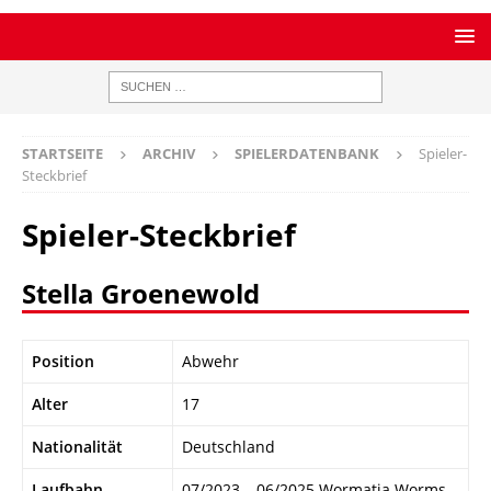
STARTSEITE
ARCHIV
SPIELERDATENBANK
Spieler-
Steckbrief
Spieler-Steckbrief
Stella Groenewold
Position
Abwehr
Alter
17
Nationalität
Deutschland
Laufbahn
07/2023 – 06/2025 Wormatia Worms