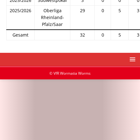
2025/2026
Südwestpokal
3
0
0
0
2025/2026
Oberliga
29
0
5
3
Rheinland-
Pfalz/Saar
Gesamt
32
0
5
3
© VfR Wormatia Worms