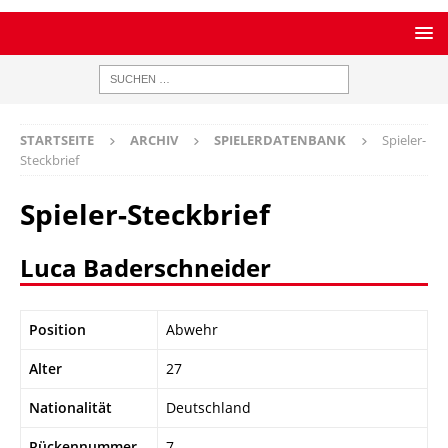
STARTSEITE
ARCHIV
SPIELERDATENBANK
Spieler-
Steckbrief
Spieler-Steckbrief
Luca Baderschneider
Position
Abwehr
Alter
27
Nationalität
Deutschland
Rückennummer
7