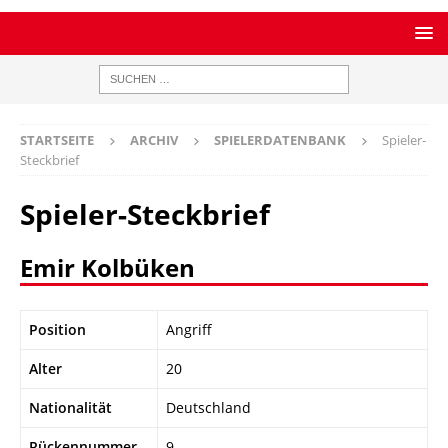
STARTSEITE
ARCHIV
SPIELERDATENBANK
Spieler-
Steckbrief
Spieler-Steckbrief
Emir Kolbüken
Position
Angriff
Alter
20
Nationalität
Deutschland
Rückennummer
9