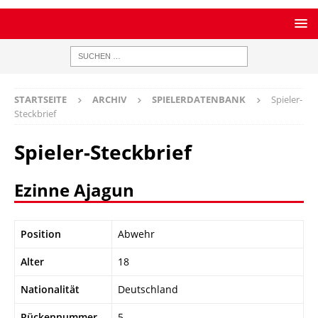
STARTSEITE
ARCHIV
SPIELERDATENBANK
Spieler-
Steckbrief
Spieler-Steckbrief
Ezinne Ajagun
Position
Abwehr
Alter
18
Nationalität
Deutschland
Rückennummer
5