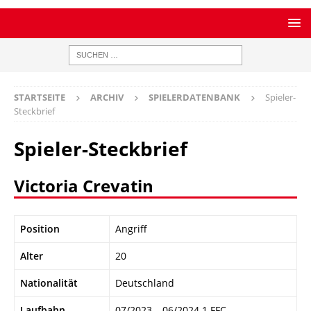
STARTSEITE
ARCHIV
SPIELERDATENBANK
Spieler-
Steckbrief
Spieler-Steckbrief
Victoria Crevatin
Position
Angriff
Alter
20
Nationalität
Deutschland
Laufbahn
07/2023 – 06/2024 1.FFC