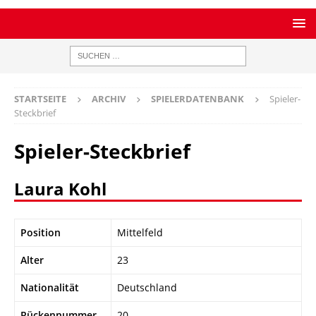
STARTSEITE
ARCHIV
SPIELERDATENBANK
Spieler-
Steckbrief
Spieler-Steckbrief
Laura Kohl
Position
Mittelfeld
Alter
23
Nationalität
Deutschland
Rückennummer
20