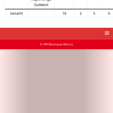
Südwest
Gesamt
18
2
5
6
© VfR Wormatia Worms